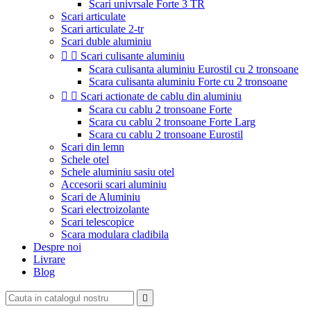
Scari univrsale Forte 3 TR
Scari articulate
Scari articulate 2-tr
Scari duble aluminiu


Scari culisante aluminiu
Scara culisanta aluminiu Eurostil cu 2 tronsoane
Scara culisanta aluminiu Forte cu 2 tronsoane


Scari actionate de cablu din aluminiu
Scara cu cablu 2 tronsoane Forte
Scara cu cablu 2 tronsoane Forte Larg
Scara cu cablu 2 tronsoane Eurostil
Scari din lemn
Schele otel
Schele aluminiu sasiu otel
Accesorii scari aluminiu
Scari de Aluminiu
Scari electroizolante
Scari telescopice
Scara modulara cladibila
Despre noi
Livrare
Blog
