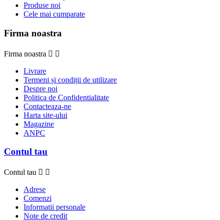
Produse noi
Cele mai cumparate
Firma noastra
Firma noastra


Livrare
Termeni și condiții de utilizare
Despre noi
Politica de Confidentialitate
Contacteaza-ne
Harta site-ului
Magazine
ANPC
Contul tau
Contul tau


Adrese
Comenzi
Informatii personale
Note de credit