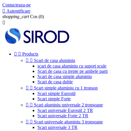
Contacteaza-ne

Autentificare
shopping_cart
Cos
(0)



Products


Scari de casa aluminiu
scari de casa aluminiu cu suport scule
Scari de casa cu trepte pe ambele parti
Scari de casa simple aluminiu
Scari de casa duble


Scari simple aluminiu cu 1 tronson
Scari simple Eurostil
Scari simple Forte


Scari aluminiu universale 2 tronsoane
Scari universale Eurostil 2 TR
Scari universale Forte 2 TR


Scari universale aluminiu 3 tronsoane
Scari universale 3 TR