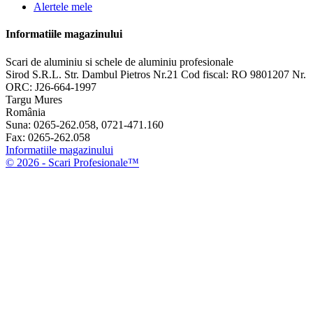
Alertele mele
Informatiile magazinului
Scari de aluminiu si schele de aluminiu profesionale
Sirod S.R.L. Str. Dambul Pietros Nr.21 Cod fiscal: RO 9801207 Nr.
ORC: J26-664-1997
Targu Mures
România
Suna:
0265-262.058, 0721-471.160
Fax:
0265-262.058
Informatiile magazinului
© 2026 - Scari Profesionale™