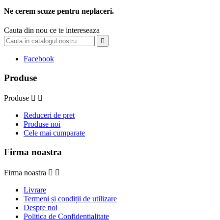
Ne cerem scuze pentru neplaceri.
Cauta din nou ce te intereseaza

Facebook
Produse
Produse


Reduceri de pret
Produse noi
Cele mai cumparate
Firma noastra
Firma noastra


Livrare
Termeni și condiții de utilizare
Despre noi
Politica de Confidentialitate