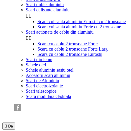
Scari duble aluminiu
Scari culisante aluminiu


Scara culisanta aluminiu Eurostil cu 2 tronsoane
Scara culisanta aluminiu Forte cu 2 tronsoane
Scari actionate de cablu din aluminiu


Scara cu cablu 2 tronsoane Forte
Scara cu cablu 2 tronsoane Forte Larg
Scara cu cablu 2 tronsoane Eurostil
Scari din lemn
Schele otel
Schele aluminiu sasiu otel
Accesorii scari aluminiu
Scari de Aluminiu
Scari electroizolante
Scari telescopice
Scara modulara cladibila

Da