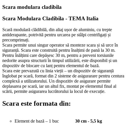
Scara modulara cladibila
Scara Modulara Cladibila - TEMA Italia
Scară modulară clădibilă, din aliaj ușor de aluminiu, cu trepte
antiderapante, potrivită pentru urcarea pe stâlpi centrifigați și
precomprimați.
Scara permite unui singur operator să monteze scara și să urce în
siguranță. Scara este construită pentru înalțimi de pană la 30 m.
Pentru înălțimi care depășesc 30 m, pentru a preveni torsiunile
nedorite asupra structurii în timpul utilizării, este disponibil și un
dispozitiv de blocare cu lanț pentru elementul de bază.
Scara este prevazută cu linia vieții – un dispozitiv de siguranță
înglobat pe scară, format din 2 sisteme de asigurarare pentru centura
complexă a utilizatorului. Un dispozitiv de asigurare permite
deplasarea pe scară, iar un altul fix, montat pe elementul final al
scării, permite asigurarea lucrătorului la locul de execuție.
Scara este formata din:
Element de bază – 1 buc
30 cm
- 5,5 kg