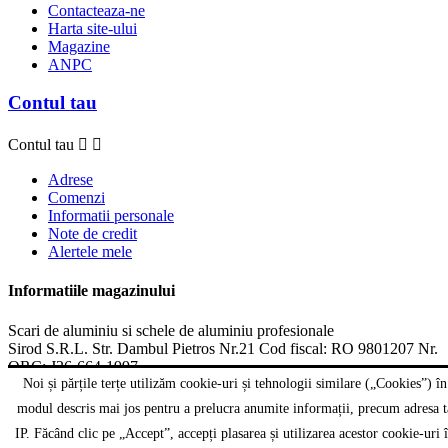
Contacteaza-ne
Harta site-ului
Magazine
ANPC
Contul tau
Contul tau


Adrese
Comenzi
Informatii personale
Note de credit
Alertele mele
Informatiile magazinului
Scari de aluminiu si schele de aluminiu profesionale
Sirod S.R.L. Str. Dambul Pietros Nr.21 Cod fiscal: RO 9801207 Nr.
ORC: J26-664-1997
Targu Mures
Noi și părțile terțe utilizăm cookie-uri și tehnologii similare („Cookies”) în
România
modul descris mai jos pentru a prelucra anumite informații, precum adresa t
Suna:
0265-262.058, 0721-471.160
IP. Făcând clic pe „Accept”, accepți plasarea și utilizarea acestor cookie-uri 
Fax:
0265-262.058