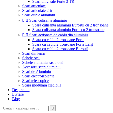
Scari univrsale Forte 3 TR
Scari articulate
Scari articulate 2-tr
Scari duble aluminiu


Scari culisante aluminiu
Scara culisanta aluminiu Eurostil cu 2 tronsoane
Scara culisanta aluminiu Forte cu 2 tronsoane


Scari actionate de cablu din aluminiu
Scara cu cablu 2 tronsoane Forte
Scara cu cablu 2 tronsoane Forte Larg
Scara cu cablu 2 tronsoane Eurostil
Scari din lemn
Schele otel
Schele aluminiu sasiu otel
Accesorii scari aluminiu
Scari de Aluminiu
Scari electroizolante
Scari telescopice
Scara modulara cladibila
Despre noi
Livrare
Blog
