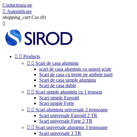
Contacteaza-ne

Autentificare
shopping_cart
Cos
(0)



Products


Scari de casa aluminiu
scari de casa aluminiu cu suport scule
Scari de casa cu trepte pe ambele parti
Scari de casa simple aluminiu
Scari de casa duble


Scari simple aluminiu cu 1 tronson
Scari simple Eurostil
Scari simple Forte


Scari aluminiu universale 2 tronsoane
Scari universale Eurostil 2 TR
Scari universale Forte 2 TR


Scari universale aluminiu 3 tronsoane
Scari universale 3 TR