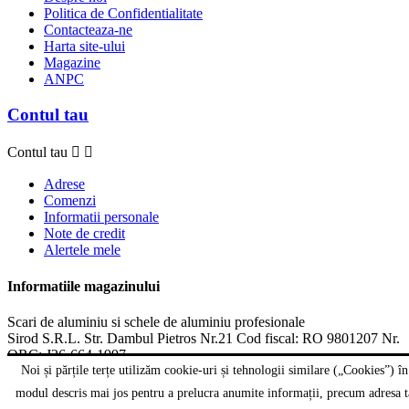
Politica de Confidentialitate
Contacteaza-ne
Harta site-ului
Magazine
ANPC
Contul tau
Contul tau


Adrese
Comenzi
Informatii personale
Note de credit
Alertele mele
Informatiile magazinului
Scari de aluminiu si schele de aluminiu profesionale
Sirod S.R.L. Str. Dambul Pietros Nr.21 Cod fiscal: RO 9801207 Nr.
ORC: J26-664-1997
Targu Mures
Noi și părțile terțe utilizăm cookie-uri și tehnologii similare („Cookies”) în
România
modul descris mai jos pentru a prelucra anumite informații, precum adresa t
Suna:
0265-262.058, 0721-471.160