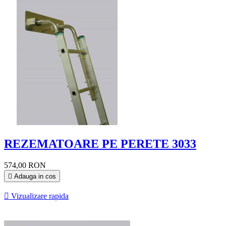
REZEMATOARE PE PERETE 3033
574,00 RON

Adauga in cos

Vizualizare rapida